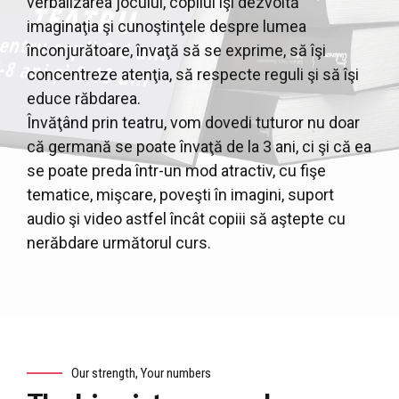
verbalizarea jocului, copilul îşi dezvoltă
imaginaţia şi cunoştinţele despre lumea
înconjurătoare, învaţă să se exprime, să îşi
concentreze atenţia, să respecte reguli şi să îşi
educe răbdarea.
Învăţând prin teatru, vom dovedi tuturor nu doar
că germană se poate învaţă de la 3 ani, ci şi că ea
se poate preda într-un mod atractiv, cu fişe
tematice, mişcare, poveşti în imagini, suport
audio şi video astfel încât copiii să aştepte cu
nerăbdare următorul curs.
Our strength, Your numbers