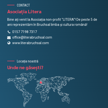
CONTACT
Asociația Litera
Bine ați venit la Asociația non-profit "LITERA"! De peste 5 de
ani reprezentăm în Bruchsal limba și cultura română!
0157 7198 7317
office@literabruchsal.com
www.literabruchsal.com
Locația noastră
Unde ne găsești?