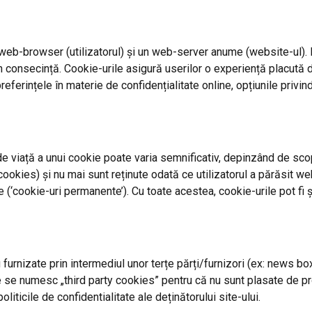
un web-browser (utilizatorul) și un web-server anume (website-ul
în consecință. Cookie-urile asigură userilor o experiență placută 
– preferințele în materie de confidențialitate online, opțiunile privi
e viață a unui cookie poate varia semnificativ, depinzând de scop
okies) și nu mai sunt reținute odată ce utilizatorul a părăsit webs
e (‘cookie-uri permanente’). Cu toate acestea, cookie-urile pot fi 
 furnizate prin intermediul unor terțe părți/furnizori (ex: news b
 se numesc „third party cookies” pentru că nu sunt plasate de prop
ticile de confidentialitate ale deținătorului site-ului.