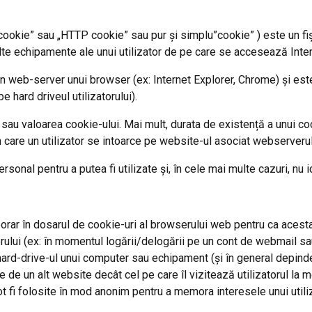
ookie” sau „HTTP cookie” sau pur și simplu”cookie” ) este un fiși
alte echipamente ale unui utilizator de pe care se accesează Inter
 un web-server unui browser (ex: Internet Explorer, Chrome) și e
 hard driveul utilizatorului).
l sau valoarea cookie-ului. Mai mult, durata de existență a unui c
n care un utilizator se intoarce pe website-ul asociat webserverul
rsonal pentru a putea fi utilizate și, în cele mai multe cazuri, nu i
rar în dosarul de cookie-uri al browserului web pentru ca acest
ului (ex: în momentul logării/delogării pe un cont de webmail sau
rd-drive-ul unui computer sau echipament (și în general depinde 
te de un alt website decât cel pe care îl vizitează utilizatorul l
t fi folosite în mod anonim pentru a memora interesele unui utilizat