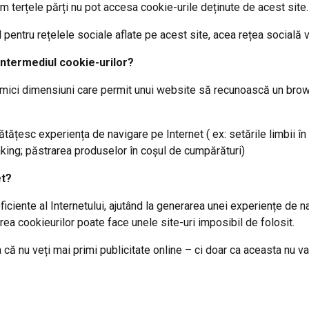
m terțele părți nu pot accesa cookie-urile deținute de acest site.
 pentru rețelele sociale aflate pe acest site, acea rețea socială v
 intermediul cookie-urilor?
 de mici dimensiuni care permit unui website să recunoască un b
ățesc experiența de navigare pe Internet ( ex: setările limbii în
nking; păstrarea produselor în coșul de cumpărături)
et?
eficiente al Internetului, ajutând la generarea unei experiențe de 
rea cookieurilor poate face unele site-uri imposibil de folosit.
ă nu veți mai primi publicitate online – ci doar ca aceasta nu va 