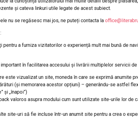
ce la cunoștință utilizatorului mai multe detalii despre plasarea, 
nte și cateva linkuri utile legate de acest subiect.
i ele nu se regăsesc mai jos, ne puteți contacta la
office@literab
:
i pentru a furniza vizitatorilor o experiență mult mai bună de navi
portant în facilitarea accesului și livrării multiplelor servicii de 
e este vizualizat un site, moneda în care se exprimă anumite preț
părături (și memorarea acestor opțiuni) – generându-se astfel fle
” și „înapoi”)
back valoros asupra modului cum sunt utilizate site-urile lor de căt
alte site-uri să fie incluse într-un anumit site pentru a crea o exp