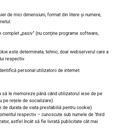
er de mici dimensiuni, format din litere și numere,
netul.
ste complet „pasiv” (nu conține programe software,
ookie este determinata; tehnic, doar webserverul care a
ui respectiv.
dentifică personal utilizatorii de internet.
a să le memoreze până când utilizatorul iese de pe
 pe rețele de socializare).
de durata de viata prestabiliă pentru cookie).
a momentul respectiv – cunoscute sub numele de ‘third
or, astfel încât să fie livrată publicitate cât mai