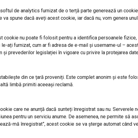
 softul de analytics furnizat de o terță parte generează un cookie
e va spune dacă aveți acest cookie, iar dacă nu, vom genera unul. 
st cookie nu poate fi folosit pentru a identifica persoanele fizice,
 le-ați furnizat, cum ar fi adresa de e-mail și username-ul – acest
 și prevederilor legislației în vigoare cu privire la protejarea dat
tabilește din ce țară proveniți. Este complet anonim și este folosi
altă limbă primiti aceeași reclamă.
cookie care ne anunță dacă sunteți înregistrat sau nu. Serverele 
isiunea pentru un serviciu anume. De asemenea, ne permite să aso
ează-mă înregistrat”, acest cookie se va șterge automat când veț