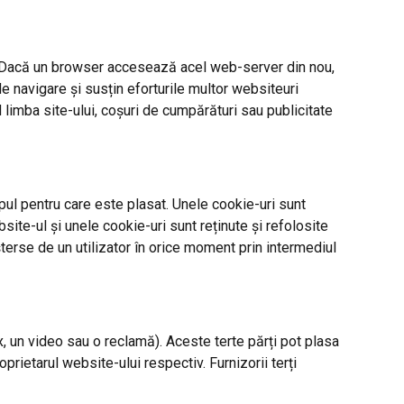
). Dacă un browser accesează acel web-server din nou,
de navigare și susțin eforturile multor websiteuri
nd limba site-ului, coșuri de cumpărături sau publicitate
ul pentru care este plasat. Unele cookie-uri sunt
ite-ul și unele cookie-uri sunt reținute și refolosite
șterse de un utilizator în orice moment prin intermediul
ox, un video sau o reclamă). Aceste terte părți pot plasa
rietarul website-ului respectiv. Furnizorii terți