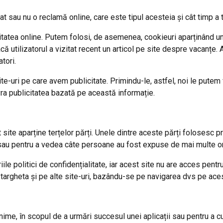
t sau nu o reclamă online, care este tipul acesteia și cât timp a t
itatea online. Putem folosi, de asemenea, cookieuri aparținând unei
 utilizatorul a vizitat recent un articol pe site despre vacanțe
tori.
-uri pe care avem publicitate. Primindu-le, astfel, noi le putem f
ivra publicitatea bazată pe această informație.
 site aparține terțelor părți. Unele dintre aceste părți folosesc p
sau pentru a vedea câte persoane au fost expuse de mai multe or
 politici de confidențialitate, iar acest site nu are acces pentru
ea targheta și pe alte site-uri, bazându-se pe navigarea dvs pe aces
onime, în scopul de a urmări succesul unei aplicații sau pentru a c