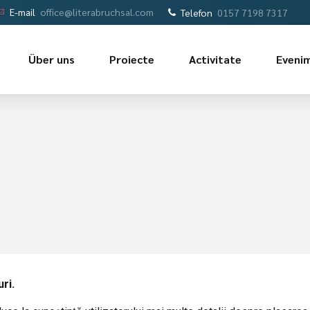
E-mail
office@literabruchsal.com
Telefon
0157 7198 7317
Über uns
Proiecte
Activitate
Eveni
ri.