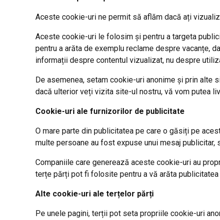
Aceste cookie-uri ne permit să aflăm dacă ați vizualiza
Aceste cookie-uri le folosim și pentru a targeta public
pentru a arăta de exemplu reclame despre vacanțe, dacă
informații despre contentul vizualizat, nu despre utiliza
De asemenea, setam cookie-uri anonime și prin alte site
dacă ulterior veți vizita site-ul nostru, vă vom putea l
Cookie-uri ale furnizorilor de publicitate
O mare parte din publicitatea pe care o găsiți pe acest
multe persoane au fost expuse unui mesaj publicitar, 
Companiile care generează aceste cookie-uri au propriile
terțe părți pot fi folosite pentru a vă arăta publicitat
Alte cookie-uri ale terțelor părți
Pe unele pagini, terții pot seta propriile cookie-uri an