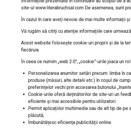
Informațiile prezentate în continuare au scopul de a adu
site-ul www.literabruchsal.com De asemenea, sunt preze
În cazul în care aveți nevoie de mai multe informații ș
Vă rugăm să citiți cu atenție informațiile care urmează
Acest website folosește cookie-uri proprii și de la terț
fiecăruia.
În ceea ce numim „web 2.0″, „cookie”-urile joaca un rol im
Personalizarea anumitor setări precum: limba în car
produse (măsuri, alte detalii etc.) în coșul de cum
preferințelor vechi prin accesarea butonului „înainte
Cookie-urile oferă deținătorilor de site-uri un feed
eficiente și mai accesibile pentru utilizatori.
Permit aplicațiilor multimedia sau de alt tip de pe 
plăcută;
Îmbunătățesc eficiența publicității online.