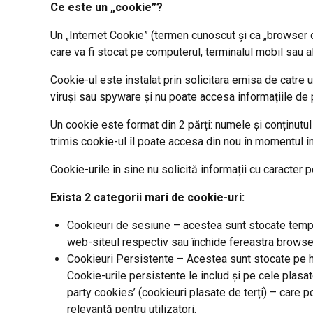
Ce este un „cookie”?
Un „Internet Cookie” (termen cunoscut și ca „browser c
care va fi stocat pe computerul, terminalul mobil sau 
Cookie-ul este instalat prin solicitara emisa de catre
viruși sau spyware și nu poate accesa informațiile de pe
Un cookie este format din 2 părți: numele și conținutu
trimis cookie-ul îl poate accesa din nou în momentul î
Cookie-urile în sine nu solicită informații cu caracter pe
Exista 2 categorii mari de cookie-uri:
Cookieuri de sesiune – acestea sunt stocate tempo
web-siteul respectiv sau închide fereastra browser
Cookieuri Persistente – Acestea sunt stocate pe ha
Cookie-urile persistente le includ și pe cele plasa
party cookies’ (cookieuri plasate de terți) – care po
relevantă pentru utilizatori.