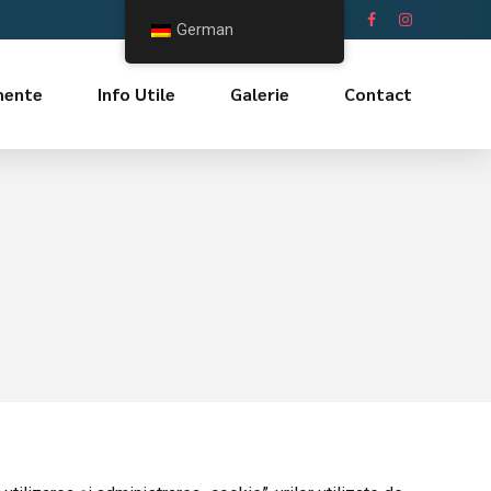
Ne întâlnim și aici
German
mente
Info Utile
Galerie
Contact