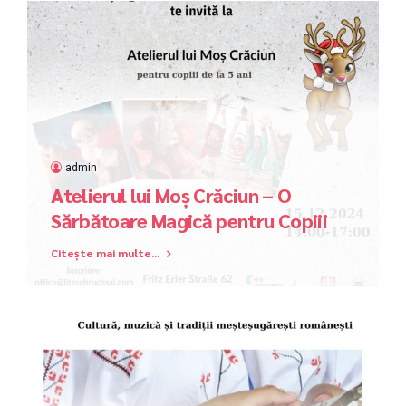
admin
Atelierul lui Moș Crăciun – O
Sărbătoare Magică pentru Copiii
din Diaspora!
Citește mai multe...