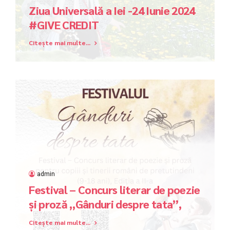
Ziua Universală a Iei -24 Iunie 2024
#GIVE CREDIT
Citește mai multe...
admin
Festival – Concurs literar de poezie
și proză „Gânduri despre tata”,
Ediția a II-a
Citește mai multe...