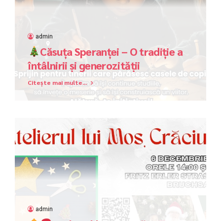
admin
Căsuța Speranței – O tradiție a
întâlnirii și generozității
Citește mai multe...
admin