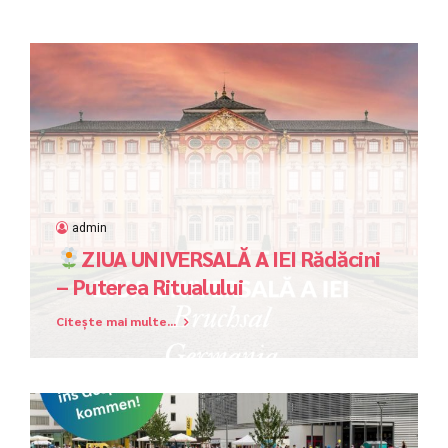
admin
ZIUA UNIVERSALĂ A IEI Rădăcini
– Puterea Ritualului
Citește mai multe...