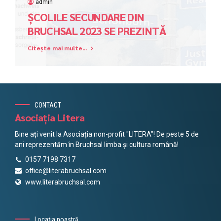
admin
ȘCOLILE SECUNDARE DIN
BRUCHSAL 2023 SE PREZINTĂ
Citește mai multe...
CONTACT
Asociația Litera
Bine ați venit la Asociația non-profit "LITERA"! De peste 5 de
ani reprezentăm în Bruchsal limba și cultura română!
0157 7198 7317
office@literabruchsal.com
www.literabruchsal.com
Locația noastră