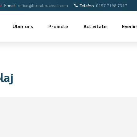
E-mail
office@literabruchsal.com
Telefon
0157 7198 7317
Über uns
Proiecte
Activitate
Eveni
laj