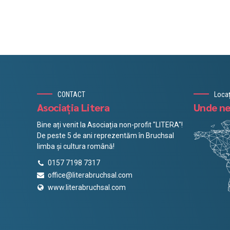
CONTACT
Locaț
Asociația Litera
Unde ne
Bine ați venit la Asociația non-profit "LITERA"!
De peste 5 de ani reprezentăm în Bruchsal
limba și cultura română!
0157 7198 7317
office@literabruchsal.com
www.literabruchsal.com