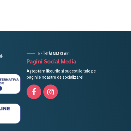
NE ÎNTÂLNIM ȘI AICI
l-
Pagini Social Media
Așteptăm likeurile și sugestiile tale pe
paginile noastre de socializare!