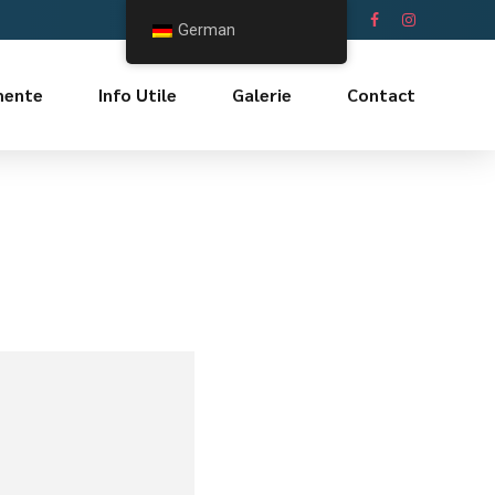
Ne întâlnim și aici
German
mente
Info Utile
Galerie
Contact