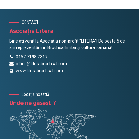
CONTACT
Asociația Litera
Bine ați venit la Asociația non-profit "LITERA"! De peste 5 de
ani reprezentăm în Bruchsal limba și cultura română!
0157 7198 7317
office@literabruchsal.com
www.literabruchsal.com
Locația noastră
Unde ne găsești?