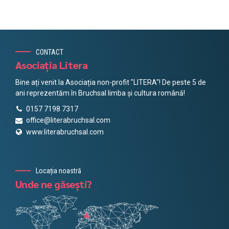
CONTACT
Asociația Litera
Bine ați venit la Asociația non-profit "LITERA"! De peste 5 de
ani reprezentăm în Bruchsal limba și cultura română!
0157 7198 7317
office@literabruchsal.com
www.literabruchsal.com
Locația noastră
Unde ne găsești?