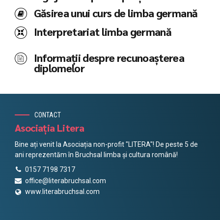
Găsirea unui curs de limba germană
Interpretariat limba germană
Informații despre recunoașterea
diplomelor
CONTACT
Asociația Litera
Bine ați venit la Asociația non-profit "LITERA"! De peste 5 de
ani reprezentăm în Bruchsal limba și cultura română!
0157 7198 7317
office@literabruchsal.com
www.literabruchsal.com