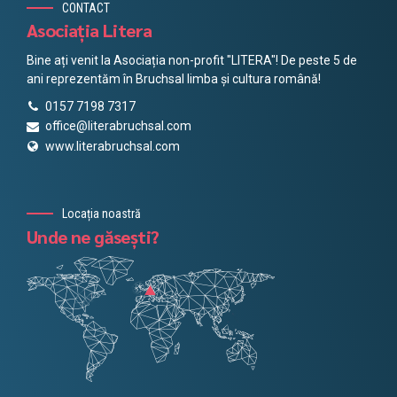
CONTACT
Asociația Litera
Bine ați venit la Asociația non-profit "LITERA"! De peste 5 de
ani reprezentăm în Bruchsal limba și cultura română!
0157 7198 7317
office@literabruchsal.com
www.literabruchsal.com
Locația noastră
Unde ne găsești?