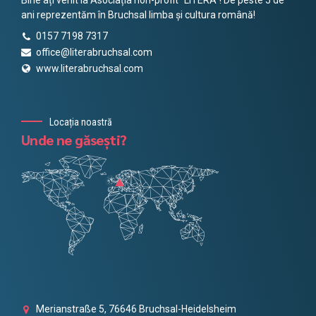
Bine ați venit la Asociația non-profit "LITERA"! De peste 5 de
ani reprezentăm în Bruchsal limba și cultura română!
0157 7198 7317
office@literabruchsal.com
www.literabruchsal.com
Locația noastră
Unde ne găsești?
Merianstraße 5, 76646 Bruchsal-Heidelsheim