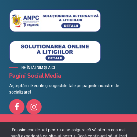
NE ÎNTÂLNIM ȘI AICI
Pagini Social Media
Așteptăm likeurile și sugestiile tale pe paginile noastre de
socializare!
Toate drepturile rezervate @ Litera 2021, Powered by
Azuvo
Folosim cookie-uri pentru a ne asigura că vă oferim cea mai
bună experiență pe site-ul nostru. Dacă continuați să utilizați