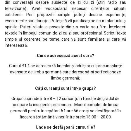
din conversații despre subiecte de zi cu zi (știri radio sau
televiziune). Aveți vocabularul necesar diferitelor situații
cotidiene. Prin propoziții simple puteți descrie experiențe,
evenimente sau dorințe. Puteți să vă justificați pe scurt planurile și
opiniile. Puteți relata o poveste dintr-o carte sau film. Înțelegeți
textele în limbajul comun de zi cu zi sau profesional. Scrieți texte
simple și coerente pe teme care vă sunt familiare și care vă
interesează.
Cui se adresează acest curs?
Cursul B1.1 se adresează tinerilor și adulților cu precunoștințe
avansate de limba germană care doresc să-și perfectioneze
limba germană;
Câți cursanți sunt într-o grupă?
Grupa cuprinde între 8 – 12 cursanți, în funcție de gradul de
ocupare la înscrierile preliminare. Modul complet de limba
germană pentru începători A1 are 56 ore și se desfășoară în
fiecare săptămână vineri între orele 18.00 – 20.00.
Unde se desfășoară cursurile?