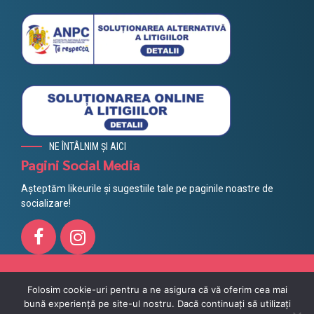
NE ÎNTÂLNIM ȘI AICI
Pagini Social Media
Așteptăm likeurile și sugestiile tale pe paginile noastre de
socializare!
Toate drepturile rezervate @ Litera 2021, Powered by
Azuvo
Folosim cookie-uri pentru a ne asigura că vă oferim cea mai
bună experiență pe site-ul nostru. Dacă continuați să utilizați
Protecția datelor
Impressum
Politica cookie