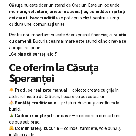
Căsuța nu este doar un stand de Crăciun. Este un loc unde
membrii, voluntarii, prietenii asociației, colindătorii și toți
cei care iubesc tradițiile
se pot opri o clipă pentru a simți
căldura unei comunități unite.
Pentru noi, important nu este doar sprijinul financiar, ci
relația
cu oamenii
. Bucuria cea mai mare este atunci când cineva se
apropie și spune:
„Ce bine că sunteți aici!”
Ce oferim la Căsuța
Speranței
Produse realizate manual
— obiecte create cu grijă în
atelierul nostru de Crăciun, fiecare cu povestea lui.
Bunătăți tradiționale
— prăjituri, dulciuri și gustări ca la
bunici.
Cadouri simple și frumoase
— mici comori numai bune
de pus sub brad.
Comunitate și bucurie
— colinde, zâmbete, voie bună și
întâlniri calde.