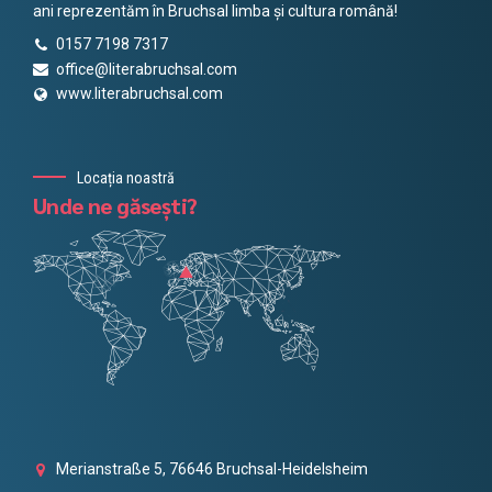
ani reprezentăm în Bruchsal limba și cultura română!
0157 7198 7317
office@literabruchsal.com
www.literabruchsal.com
Locația noastră
Unde ne găsești?
Merianstraße 5, 76646 Bruchsal-Heidelsheim