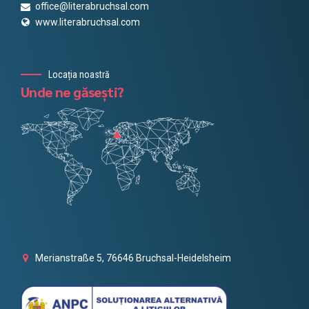
office@literabruchsal.com
www.literabruchsal.com
Locația noastră
Unde ne găsești?
Merianstraße 5, 76646 Bruchsal-Heidelsheim