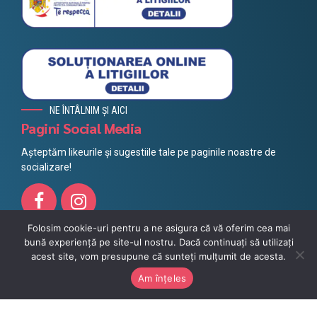
NE ÎNTÂLNIM ȘI AICI
Pagini Social Media
Așteptăm likeurile și sugestiile tale pe paginile noastre de
socializare!
Folosim cookie-uri pentru a ne asigura că vă oferim cea mai
bună experiență pe site-ul nostru. Dacă continuați să utilizați
Toate drepturile rezervate @ Litera 2021, Powered by
Azuvo
acest site, vom presupune că sunteți mulțumit de acesta.
Protecția datelor
Impressum
Politica cookie
MERGI SUS
Am înțeles