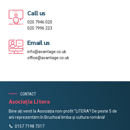
Call us
020 7946 020
020 7996 223
Email us
info@avantage.co.uk
office@avantage.co.uk
CONTACT
Asociația Litera
Bine ați venit la Asociația non-profit "LITERA"! De peste 5 de
ani reprezentăm în Bruchsal limba și cultura română!
0157 7198 7317