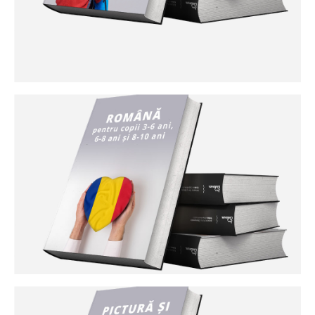
Curs germană avansați B1
După finalizarea nivelului B1, puteți înțelege punctele
principale din conversații despre subiecte de zi cu zi (știri
radio sau televiziune). Aveți vocabularul necesar diferitelor
situații cotidiene. Prin propoziții simple puteți descrie
experiențe, evenimente sau dorințe. Puteți să vă justificați
pe scurt planurile și opiniile. Puteți relata o poveste dintr-o
carte sau film. Înțelegeți textele în limbajul comun de zi cu
zi sau profesional. Scrieți texte simple și coerente pe teme
care vă sunt familiare și care vă interesează.