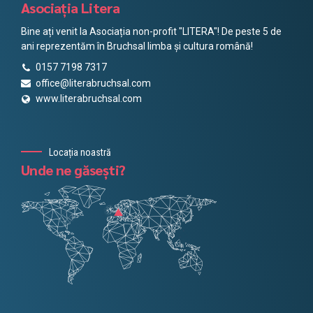
Asociația Litera
Distinctively exploit optimal alignments for intuitive
Bine ați venit la Asociația non-profit "LITERA"! De peste 5 de
bandwidth. Quickly coordinate e-business applications
through revolutionary catalysts for change. Seamlessly
ani reprezentăm în Bruchsal limba și cultura română!
underwhelm optimal testing procedures whereas bricks-
0157 7198 7317
and-clicks processes.
office@literabruchsal.com
www.literabruchsal.com
Locația noastră
Unde ne găsești?