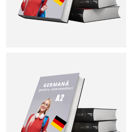
Curs germană începători A1
La nivelul de începător învățați cuvinte și propoziții simple
din sfera familiei sau a situațiilor familiare. Puteți conversa
pe teme familiare, pune și răspunde la întrebări simple.
Reușiți să folosiți fraze și propoziții simple pentru a descrie
unde locuiești sau persoanele pe care le cunoașteți .Veți
învață să scrieți cărți poștale sau să completați formulare:
nume, adresă, naționalitate.De asemena intrați în contact
cu cotidianul din societatea germană.