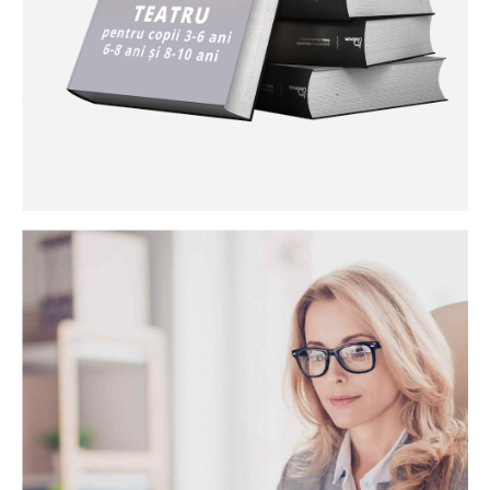
spune că trebuie să folosim o pensulă? Ce-ați zice de o
periuță de dinți, niște vată sau chiar propriile degetele?
Diferite tipuri de acuarele vor permite crearea unei game
largi de efecte artistice. Micuți vor invata cum le pot folosi
creativ, ce efecte pot obține cu diferite cantități de culoare
și apă, precum și importanța de a lasă lucrările să se usuce
(altfel, am muncit degeaba!). Le vom pune la încercare
atenția, răbdarea, dexteritatea și, desigur, creativitatea. Nici
spiritul de echipă nu va lipsi, micuții artiști împărțind nu doar
spațiul, ci și materiale de lucru. Vor fi încurajați să își aștepte
rândul, să-și prezinte compozițiile și să aprecieze lucrările
colegilor.
Curs de teatru
Învăţarea unei limbi străine de la o vârstă fragedă reprezintă
un avantaj nu doar întrucât copilul mic are o deschidere
deosebită către a învaţă, lucru care nu se va repetă în niciun
alt moment al vieţii lui la aceleaşi cote, dar îi şi oferă
perspective noi de înţelegere a celor din jur, de socializare
într-un mediu educaţional. Prin joc şi verbalizarea jocului,
copilul îşi dezvoltă imaginaţia şi cunoştinţele despre lumea
înconjurătoare, învaţă să se exprime, să îşi concentreze