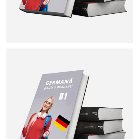
Curs germană avansat pentru
începători A2
La nivelul acesta înțelegeți propozițiile individuale și cele
mai frecvente cuvinte, de exemplu, informații despre
persoană și familie, cumpărături, serviciu, zona locală.
Înțelegeți la modul general mesajele și anunțurile scurte,
clare și simple. Învățați să faceți schimb de informații
despre subiecte și activități familiare, folosind o serie de
propoziții simple. Veți citi și veți înțelege texte foarte scurte,
găsind informații (de exemplu, reclame, broșuri, meniuri sau
orare). Scrisul se exersează scriind mesaje scurte, scrisori
personale, invitații …