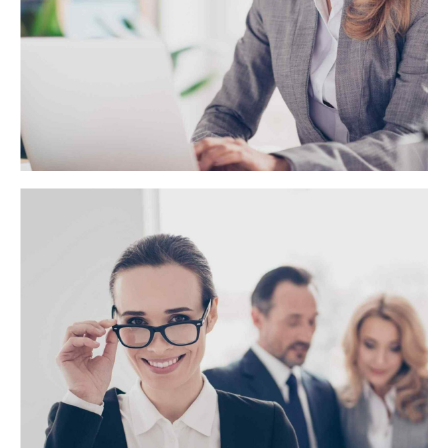
atenţia, să respecte reguli şi să îşi educe răbdarea. Învăţând
prin teatru, vom dovedi tuturor nu doar că germană se
poate învaţă de la 3 ani, ci şi că ea se poate preda într-un
mod atractiv, cu fişe tematice, mişcare, poveşti în imagini,
suport audio şi video astfel încât copiii să aştepte cu
nerăbdare următorul curs.
Trust and Accuracy
Distinctively exploit optimal alignments for intuitive
bandwidth. Quickly coordinate e-business applications
through revolutionary catalysts for change. Seamlessly
underwhelm optimal testing procedures whereas bricks-
and-clicks processes.