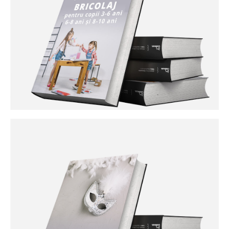
Curs Română pentru copii
Cluburile de limba română au că obiectiv dezvoltarea
competenței de comunicare orală în limba română și sunt
astfel axate pe conversație. Ne dorim să-i motivăm pe copii
să se exprime și să înțeleagă limba română într-un context
de vacanță, în situații reale cu vorbitori nativi și astfel să îi
încurajăm să continue învățarea acestei limbi. Cursul este
interactiv și bazat pe metode non-formale.
Curs de pictură și bricolaj
Când ne gândim la pictură ne gândim la marii artiști ai
trecutului și prezentului, la tablouri care se vând cu milioane
de dolari, la picturi murale și mulți ani de exercițiu pentru a
dobândi abilitățile și cunoștințele necesare pentru a stăpâni
această formă de artă… sau nu? Dorim să creștem interesul
copiilor pentru acuarele și să le dezvoltăm simțul artistic
prin folosirea culorilor: ca atare sau în combinații. Cine